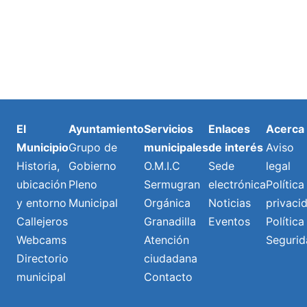
El
Ayuntamiento
Servicios
Enlaces
Acerca
Municipio
Grupo de
municipales
de interés
Aviso
Historia,
Gobierno
O.M.I.C
Sede
legal
ubicación
Pleno
Sermugran
electrónica
Política
y entorno
Municipal
Orgánica
Noticias
privaci
Callejeros
Granadilla
Eventos
Política
Webcams
Atención
Segurid
Directorio
ciudadana
municipal
Contacto