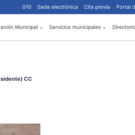
010
Sede electrónica
Cita previa
Portal 
ación Municipal
Servicios municipales
Directori
esidente) CC