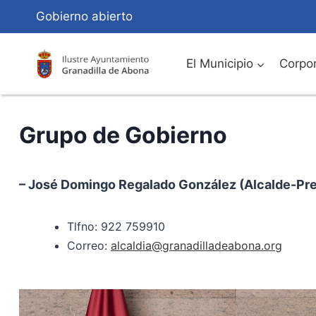
Saltar
Gobierno abierto
al
Contenido
El Municipio
Corpor
Grupo de Gobierno
– José Domingo Regalado González (Alcalde-Pr
Tlfno: 922 759910
Correo:
alcaldia@granadilladeabona.org