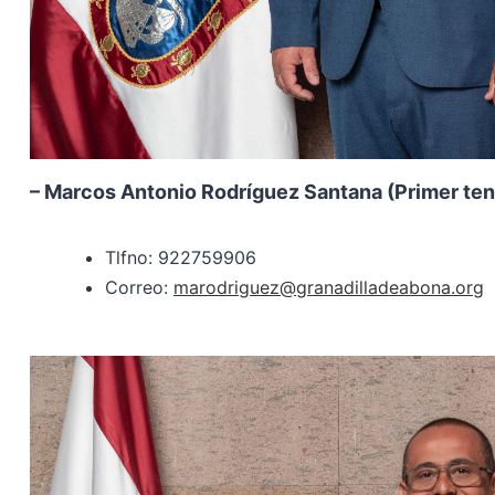
– Marcos Antonio Rodríguez Santana (Primer teni
Tlfno: 922759906
Correo:
marodriguez@granadilladeabona.org