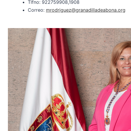
Tlfno: 922759908,1908
Correo:
mrodriguez@granadilladeabona.org