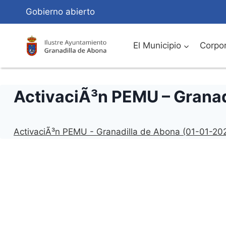
Saltar
Gobierno abierto
al
Contenido
El Municipio
Corpor
ActivaciÃ³n PEMU – Grana
ActivaciÃ³n PEMU - Granadilla de Abona (01-01-20