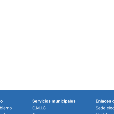
to
Servicios municipales
Enlaces 
bierno
O.M.I.C
Sede elec