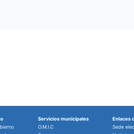
to
Servicios municipales
Enlaces 
bierno
O.M.I.C
Sede elec