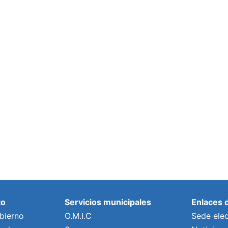
to
Servicios municipales
Enlaces 
bierno
O.M.I.C
Sede elec