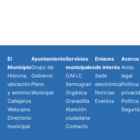
El
Ayuntamiento
Servicios
Enlaces
Acerca
Municipio
Grupo de
municipales
de interés
Aviso
Historia,
Gobierno
O.M.I.C
Sede
legal
ubicación
Pleno
Sermugran
electrónica
Política
y entorno
Municipal
Orgánica
Noticias
privaci
Callejeros
Granadilla
Eventos
Política
Webcams
Atención
Segurid
Directorio
ciudadana
municipal
Contacto