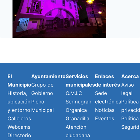
El
Ayuntamiento
Servicios
Enlaces
Acerca
Municipio
Grupo de
municipales
de interés
Aviso
Historia,
Gobierno
O.M.I.C
Sede
legal
ubicación
Pleno
Sermugran
electrónica
Política
y entorno
Municipal
Orgánica
Noticias
privaci
Callejeros
Granadilla
Eventos
Política
Webcams
Atención
Segurid
Directorio
ciudadana