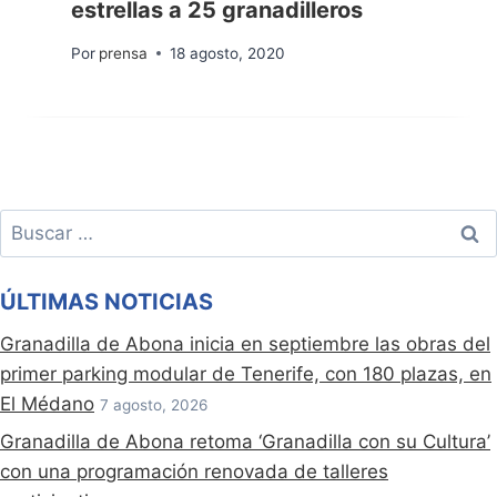
estrellas a 25 granadilleros
Por
prensa
18 agosto, 2020
Buscar:
ÚLTIMAS NOTICIAS
Granadilla de Abona inicia en septiembre las obras del
primer parking modular de Tenerife, con 180 plazas, en
El Médano
7 agosto, 2026
Granadilla de Abona retoma ‘Granadilla con su Cultura’
con una programación renovada de talleres