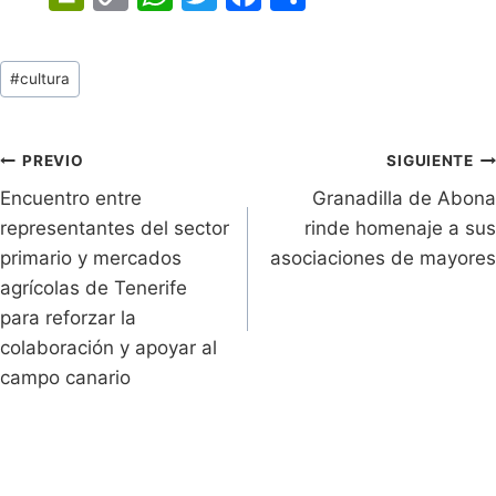
in
o
h
w
a
o
tF
p
at
itt
c
m
Tags
#
cultura
ri
y
s
er
e
p
de
e
Li
A
b
ar
Entradas:
n
n
p
o
tir
Navegación
PREVIO
SIGUIENTE
dl
k
p
o
Encuentro entre
Granadilla de Abona
de
representantes del sector
rinde homenaje a sus
y
k
entradas
primario y mercados
asociaciones de mayores
agrícolas de Tenerife
para reforzar la
colaboración y apoyar al
campo canario