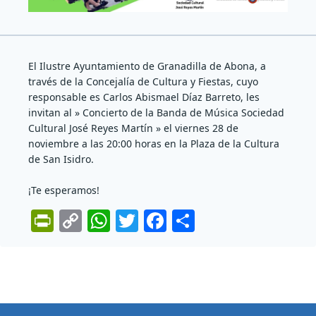
El Ilustre Ayuntamiento de Granadilla de Abona, a
través de la Concejalía de Cultura y Fiestas, cuyo
responsable es Carlos Abismael Díaz Barreto, les
invitan al » Concierto de la Banda de Música Sociedad
Cultural José Reyes Martín » el viernes 28 de
noviembre a las 20:00 horas en la Plaza de la Cultura
de San Isidro.
¡Te esperamos!
Pr
C
W
T
F
C
in
o
h
w
a
o
tF
p
at
itt
c
m
ri
y
s
er
e
p
e
Li
A
b
ar