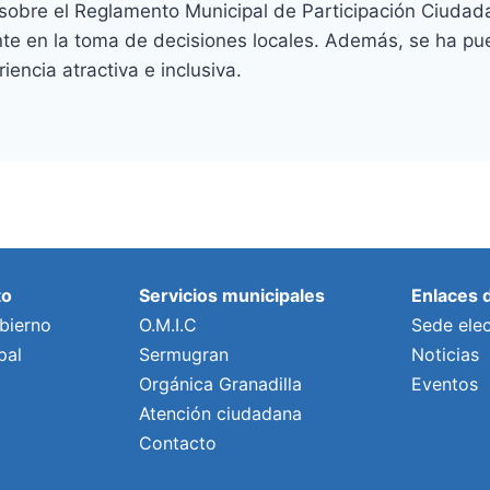
e sobre el Reglamento Municipal de Participación Ciudad
te en la toma de decisiones locales. Además, se ha pue
encia atractiva e inclusiva.
to
Servicios municipales
Enlaces 
bierno
O.M.I.C
Sede elec
pal
Sermugran
Noticias
Orgánica Granadilla
Eventos
Atención ciudadana
Contacto