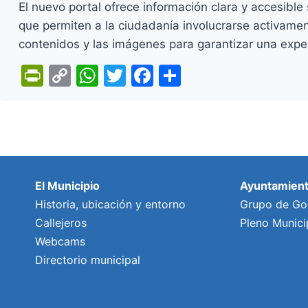
El nuevo portal ofrece información clara y accesibl
que permiten a la ciudadanía involucrarse activamen
contenidos y las imágenes para garantizar una experi
Pr
C
W
T
F
C
in
o
h
w
a
o
tF
p
at
itt
c
m
ri
y
s
er
e
p
e
Li
A
b
ar
n
n
p
o
tir
El Municipio
Ayuntamien
dl
k
p
o
Historia, ubicación y entorno
Grupo de Go
Callejeros
y
k
Pleno Munici
Webcams
Directorio municipal