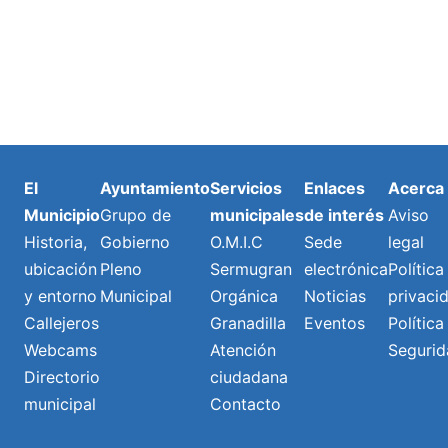
El
Ayuntamiento
Servicios
Enlaces
Acerca
Municipio
Grupo de
municipales
de interés
Aviso
Historia,
Gobierno
O.M.I.C
Sede
legal
ubicación
Pleno
Sermugran
electrónica
Política
y entorno
Municipal
Orgánica
Noticias
privaci
Callejeros
Granadilla
Eventos
Política
Webcams
Atención
Segurid
Directorio
ciudadana
municipal
Contacto