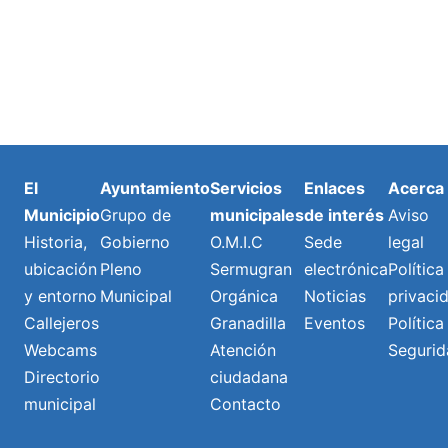
El
Ayuntamiento
Servicios
Enlaces
Acerca
Municipio
Grupo de
municipales
de interés
Aviso
Historia,
Gobierno
O.M.I.C
Sede
legal
ubicación
Pleno
Sermugran
electrónica
Política
y entorno
Municipal
Orgánica
Noticias
privaci
Callejeros
Granadilla
Eventos
Política
Webcams
Atención
Segurid
Directorio
ciudadana
municipal
Contacto