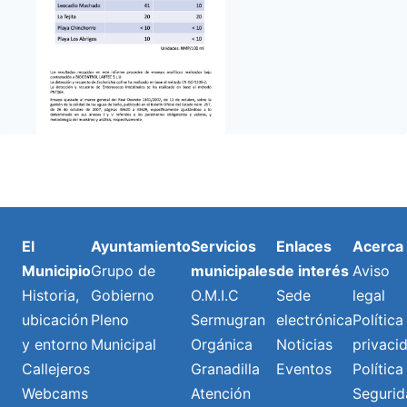
El
Ayuntamiento
Servicios
Enlaces
Acerca
Municipio
Grupo de
municipales
de interés
Aviso
Historia,
Gobierno
O.M.I.C
Sede
legal
ubicación
Pleno
Sermugran
electrónica
Política
y entorno
Municipal
Orgánica
Noticias
privaci
Callejeros
Granadilla
Eventos
Política
Webcams
Atención
Segurid