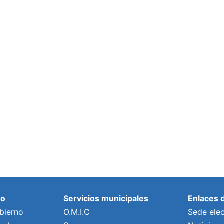
to
Servicios municipales
Enlaces 
bierno
O.M.I.C
Sede elec