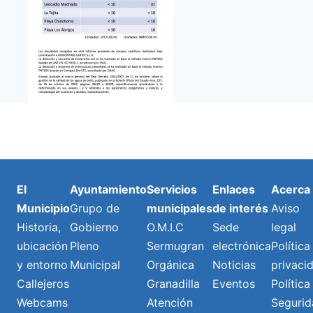
El
Ayuntamiento
Servicios
Enlaces
Acerca
Municipio
Grupo de
municipales
de interés
Aviso
Historia,
Gobierno
O.M.I.C
Sede
legal
ubicación
Pleno
Sermugran
electrónica
Política
y entorno
Municipal
Orgánica
Noticias
privaci
Callejeros
Granadilla
Eventos
Política
Webcams
Atención
Segurid