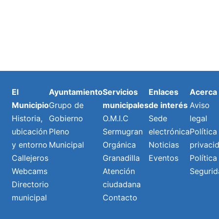
El
Ayuntamiento
Servicios
Enlaces
Acerca
Municipio
Grupo de
municipales
de interés
Aviso
Historia,
Gobierno
O.M.I.C
Sede
legal
ubicación
Pleno
Sermugran
electrónica
Política
y entorno
Municipal
Orgánica
Noticias
privaci
Callejeros
Granadilla
Eventos
Política
Webcams
Atención
Segurid
Directorio
ciudadana
municipal
Contacto