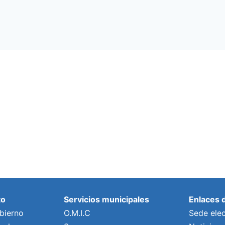
to
Servicios municipales
Enlaces 
bierno
O.M.I.C
Sede elec