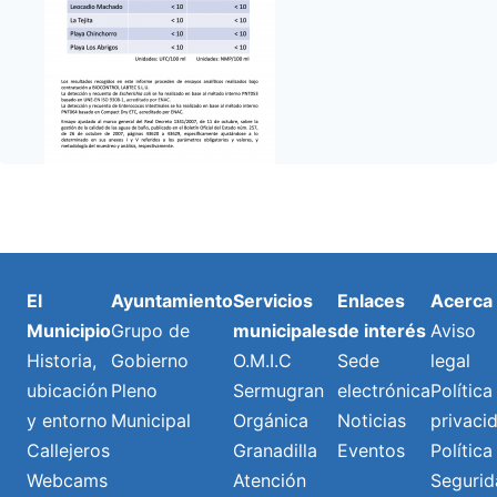
El
Ayuntamiento
Servicios
Enlaces
Acerca
Municipio
Grupo de
municipales
de interés
Aviso
Historia,
Gobierno
O.M.I.C
Sede
legal
ubicación
Pleno
Sermugran
electrónica
Política
y entorno
Municipal
Orgánica
Noticias
privaci
Callejeros
Granadilla
Eventos
Política
Webcams
Atención
Segurid