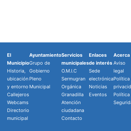
El
Ayuntamiento
Servicios
Enlaces
Acerca
Municipio
Grupo de
municipales
de interés
Aviso
Historia,
Gobierno
O.M.I.C
Sede
legal
ubicación
Pleno
Sermugran
electrónica
Política
y entorno
Municipal
Orgánica
Noticias
privaci
Callejeros
Granadilla
Eventos
Política
Webcams
Atención
Segurid
Directorio
ciudadana
municipal
Contacto