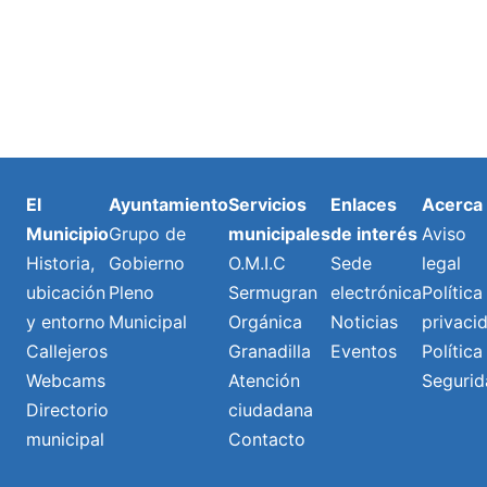
El
Ayuntamiento
Servicios
Enlaces
Acerca
Municipio
Grupo de
municipales
de interés
Aviso
Historia,
Gobierno
O.M.I.C
Sede
legal
ubicación
Pleno
Sermugran
electrónica
Política
y entorno
Municipal
Orgánica
Noticias
privaci
Callejeros
Granadilla
Eventos
Política
Webcams
Atención
Segurid
Directorio
ciudadana
municipal
Contacto