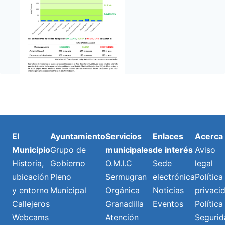
El
Ayuntamiento
Servicios
Enlaces
Acerca
Municipio
Grupo de
municipales
de interés
Aviso
Historia,
Gobierno
O.M.I.C
Sede
legal
ubicación
Pleno
Sermugran
electrónica
Política
y entorno
Municipal
Orgánica
Noticias
privaci
Callejeros
Granadilla
Eventos
Política
Webcams
Atención
Segurid