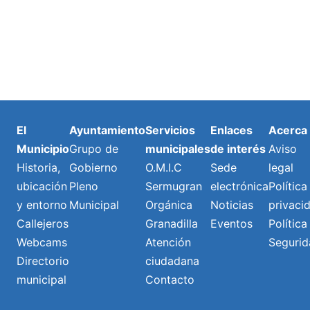
El
Ayuntamiento
Servicios
Enlaces
Acerca
Municipio
Grupo de
municipales
de interés
Aviso
Historia,
Gobierno
O.M.I.C
Sede
legal
ubicación
Pleno
Sermugran
electrónica
Política
y entorno
Municipal
Orgánica
Noticias
privaci
Callejeros
Granadilla
Eventos
Política
Webcams
Atención
Segurid
Directorio
ciudadana
municipal
Contacto