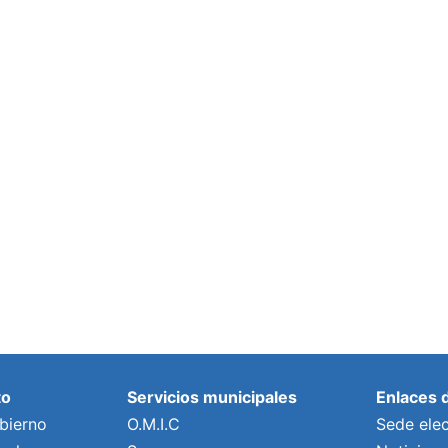
to
Servicios municipales
Enlaces 
bierno
O.M.I.C
Sede elec