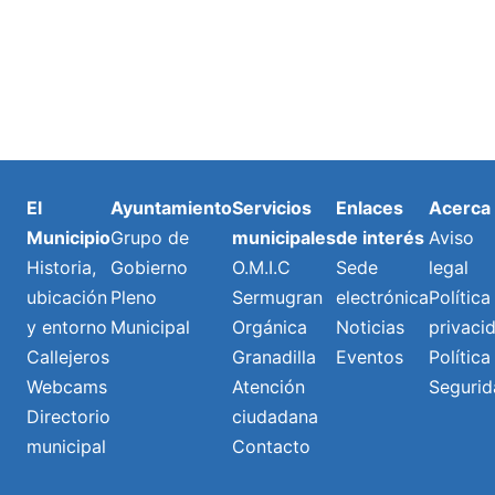
El
Ayuntamiento
Servicios
Enlaces
Acerca
Municipio
Grupo de
municipales
de interés
Aviso
Historia,
Gobierno
O.M.I.C
Sede
legal
ubicación
Pleno
Sermugran
electrónica
Política
y entorno
Municipal
Orgánica
Noticias
privaci
Callejeros
Granadilla
Eventos
Política
Webcams
Atención
Segurid
Directorio
ciudadana
municipal
Contacto