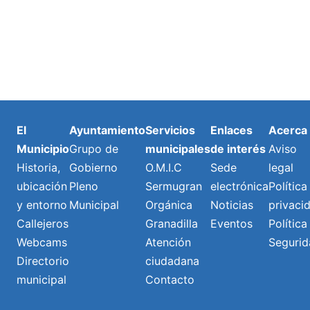
El
Ayuntamiento
Servicios
Enlaces
Acerca
Municipio
Grupo de
municipales
de interés
Aviso
Historia,
Gobierno
O.M.I.C
Sede
legal
ubicación
Pleno
Sermugran
electrónica
Política
y entorno
Municipal
Orgánica
Noticias
privaci
Callejeros
Granadilla
Eventos
Política
Webcams
Atención
Segurid
Directorio
ciudadana
municipal
Contacto