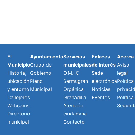
El
Ayuntamiento
Servicios
Enlaces
Acerca
Municipio
Grupo de
municipales
de interés
Aviso
Historia,
Gobierno
O.M.I.C
Sede
legal
ubicación
Pleno
Sermugran
electrónica
Política
y entorno
Municipal
Orgánica
Noticias
privaci
Callejeros
Granadilla
Eventos
Política
Webcams
Atención
Segurid
Directorio
ciudadana
municipal
Contacto