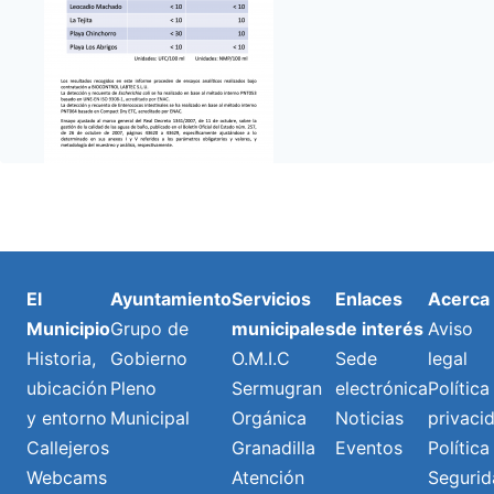
El
Ayuntamiento
Servicios
Enlaces
Acerca
Municipio
Grupo de
municipales
de interés
Aviso
Historia,
Gobierno
O.M.I.C
Sede
legal
ubicación
Pleno
Sermugran
electrónica
Política
y entorno
Municipal
Orgánica
Noticias
privaci
Callejeros
Granadilla
Eventos
Política
Webcams
Atención
Segurid