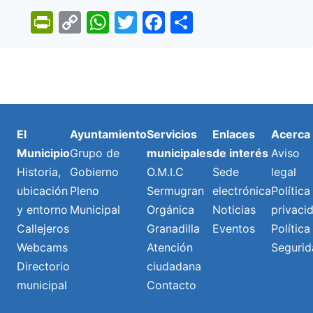
Pr
C
W
T
F
C
in
o
h
w
a
o
tF
p
at
itt
c
m
ri
y
s
er
e
p
e
Li
A
b
ar
n
n
p
o
tir
El
Ayuntamiento
Servicios
Enlaces
Acerca
dl
k
p
o
Municipio
Grupo de
municipales
de interés
Aviso
y
k
Historia,
Gobierno
O.M.I.C
Sede
legal
ubicación
Pleno
Sermugran
electrónica
Política
y entorno
Municipal
Orgánica
Noticias
privaci
Callejeros
Granadilla
Eventos
Política
Webcams
Atención
Segurid
Directorio
ciudadana
municipal
Contacto