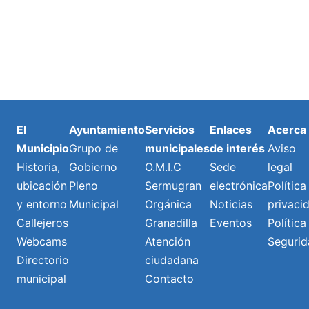
El
Ayuntamiento
Servicios
Enlaces
Acerca
Municipio
Grupo de
municipales
de interés
Aviso
Historia,
Gobierno
O.M.I.C
Sede
legal
ubicación
Pleno
Sermugran
electrónica
Política
y entorno
Municipal
Orgánica
Noticias
privaci
Callejeros
Granadilla
Eventos
Política
Webcams
Atención
Segurid
Directorio
ciudadana
municipal
Contacto