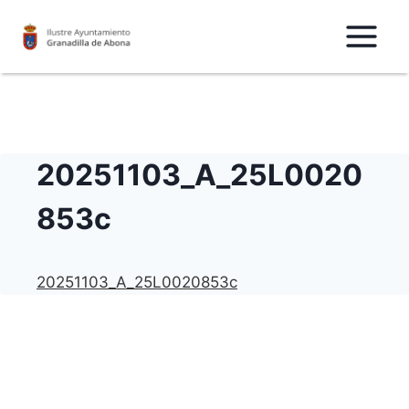
Saltar
al
Contenido
20251103_A_25L0020
853c
20251103_A_25L0020853c