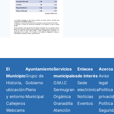
El
Ayuntamiento
Servicios
Enlaces
Acerca
Municipio
Grupo de
municipales
de interés
Aviso
Historia,
Gobierno
O.M.I.C
Sede
legal
ubicación
Pleno
Sermugran
electrónica
Política
y entorno
Municipal
Orgánica
Noticias
privaci
Callejeros
Granadilla
Eventos
Política
Webcams
Atención
Segurid