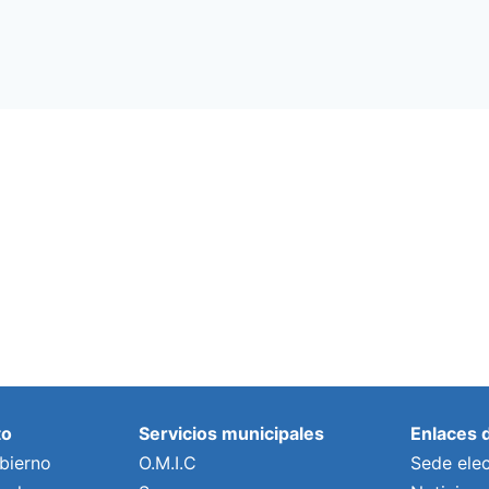
to
Servicios municipales
Enlaces 
bierno
O.M.I.C
Sede elec