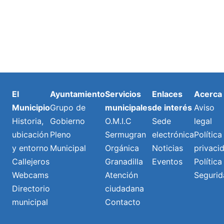
El
Ayuntamiento
Servicios
Enlaces
Acerca
Municipio
Grupo de
municipales
de interés
Aviso
Historia,
Gobierno
O.M.I.C
Sede
legal
ubicación
Pleno
Sermugran
electrónica
Política
y entorno
Municipal
Orgánica
Noticias
privaci
Callejeros
Granadilla
Eventos
Política
Webcams
Atención
Segurid
Directorio
ciudadana
municipal
Contacto