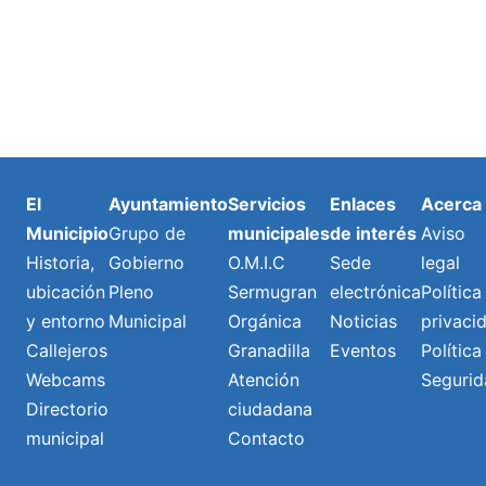
El
Ayuntamiento
Servicios
Enlaces
Acerca
Municipio
Grupo de
municipales
de interés
Aviso
Historia,
Gobierno
O.M.I.C
Sede
legal
ubicación
Pleno
Sermugran
electrónica
Política
y entorno
Municipal
Orgánica
Noticias
privaci
Callejeros
Granadilla
Eventos
Política
Webcams
Atención
Segurid
Directorio
ciudadana
municipal
Contacto