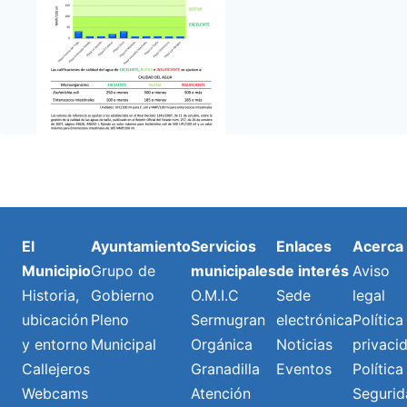
El
Ayuntamiento
Servicios
Enlaces
Acerca
Municipio
Grupo de
municipales
de interés
Aviso
Historia,
Gobierno
O.M.I.C
Sede
legal
ubicación
Pleno
Sermugran
electrónica
Política
y entorno
Municipal
Orgánica
Noticias
privaci
Callejeros
Granadilla
Eventos
Política
Webcams
Atención
Segurid