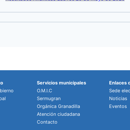
to
Servicios municipales
Enlaces 
bierno
O.M.I.C
Sede elec
pal
Sermugran
Noticias
Orgánica Granadilla
Eventos
Atención ciudadana
Contacto