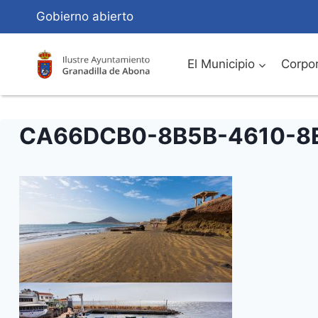
Saltar
Gobierno abierto
al
Contenido
El Municipio
Corpor
CA66DCB0-8B5B-4610-8