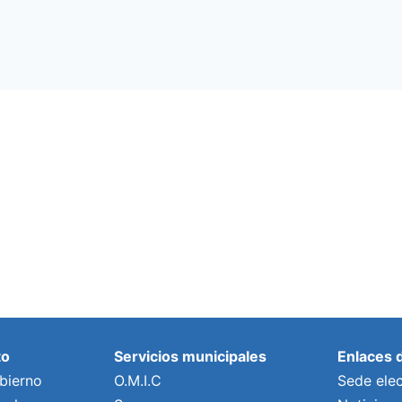
to
Servicios municipales
Enlaces 
bierno
O.M.I.C
Sede elec