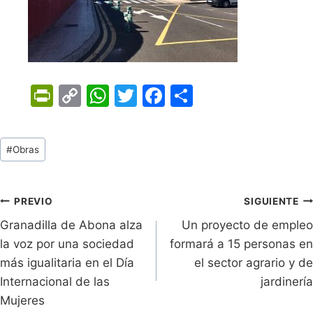
Pr
C
W
T
F
C
in
o
h
w
a
o
tF
p
at
itt
c
m
Tags
#
Obras
ri
y
s
er
e
p
de
e
Li
A
b
ar
Entradas:
n
n
p
o
tir
Navegación
PREVIO
SIGUIENTE
dl
k
p
o
Granadilla de Abona alza
Un proyecto de empleo
de
la voz por una sociedad
formará a 15 personas en
y
k
entradas
más igualitaria en el Día
el sector agrario y de
Internacional de las
jardinería
Mujeres