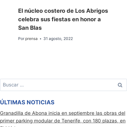
El núcleo costero de Los Abrigos
celebra sus fiestas en honor a
San Blas
Por
prensa
31 agosto, 2022
Buscar:
ÚLTIMAS NOTICIAS
Granadilla de Abona inicia en septiembre las obras del
primer parking modular de Tenerife, con 180 plazas, en