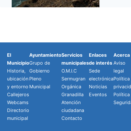
El
Ayuntamiento
Servicios
Enlaces
Acerca
Municipio
Grupo de
municipales
de interés
Aviso
Historia,
Gobierno
O.M.I.C
Sede
legal
ubicación
Pleno
Sermugran
electrónica
Política
y entorno
Municipal
Orgánica
Noticias
privaci
Callejeros
Granadilla
Eventos
Política
Webcams
Atención
Segurid
Directorio
ciudadana
municipal
Contacto