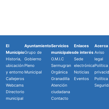
El
Ayuntamiento
Servicios
Enlaces
Acerca
Municipio
Grupo de
municipales
de interés
Aviso
Historia,
Gobierno
O.M.I.C
Sede
legal
ubicación
Pleno
Sermugran
electrónica
Política
y entorno
Municipal
Orgánica
Noticias
privaci
Callejeros
Granadilla
Eventos
Política
Webcams
Atención
Segurid
Directorio
ciudadana
municipal
Contacto