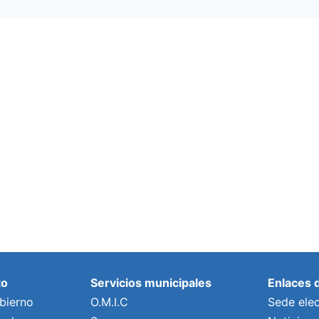
to
Servicios municipales
Enlaces 
bierno
O.M.I.C
Sede elec