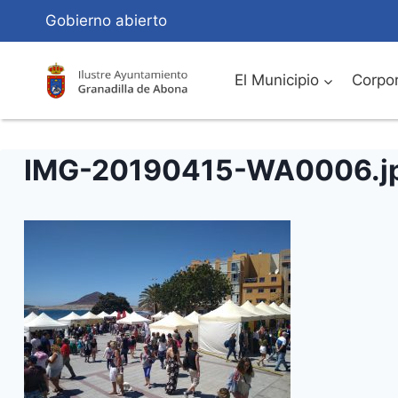
Saltar
Gobierno abierto
al
Contenido
El Municipio
Corpor
IMG-20190415-WA0006.j