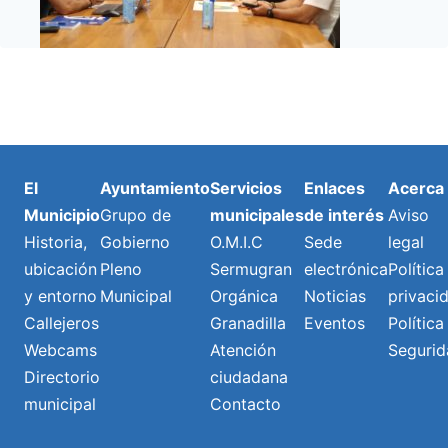
El
Ayuntamiento
Servicios
Enlaces
Acerca
Municipio
Grupo de
municipales
de interés
Aviso
Historia,
Gobierno
O.M.I.C
Sede
legal
ubicación
Pleno
Sermugran
electrónica
Política
y entorno
Municipal
Orgánica
Noticias
privaci
Callejeros
Granadilla
Eventos
Política
Webcams
Atención
Segurid
Directorio
ciudadana
municipal
Contacto