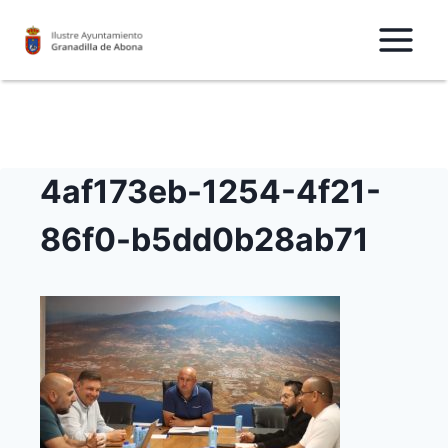
Saltar
al
Contenido
4af173eb-1254-4f21-
86f0-b5dd0b28ab71