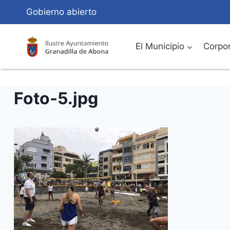
Saltar
Gobierno abierto
al
Contenido
El Municipio
Corpor
Foto-5.jpg