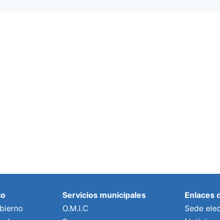
to
Servicios municipales
Enlaces 
bierno
O.M.I.C
Sede elec