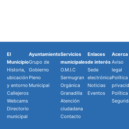
El
Ayuntamiento
Servicios
Enlaces
Acerca
Municipio
Grupo de
municipales
de interés
Aviso
Historia,
Gobierno
O.M.I.C
Sede
legal
ubicación
Pleno
Sermugran
electrónica
Política
y entorno
Municipal
Orgánica
Noticias
privaci
Callejeros
Granadilla
Eventos
Política
Webcams
Atención
Segurid
Directorio
ciudadana
municipal
Contacto