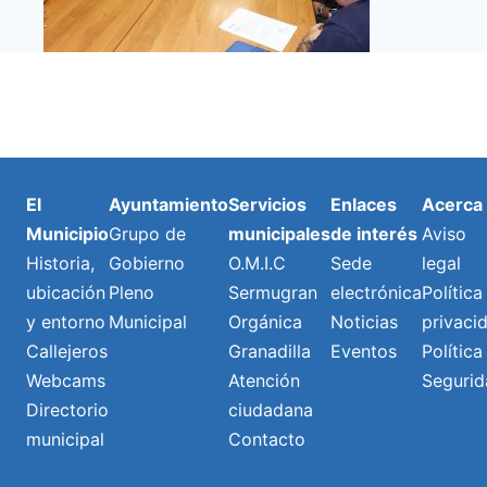
El
Ayuntamiento
Servicios
Enlaces
Acerca
Municipio
Grupo de
municipales
de interés
Aviso
Historia,
Gobierno
O.M.I.C
Sede
legal
ubicación
Pleno
Sermugran
electrónica
Política
y entorno
Municipal
Orgánica
Noticias
privaci
Callejeros
Granadilla
Eventos
Política
Webcams
Atención
Segurid
Directorio
ciudadana
municipal
Contacto