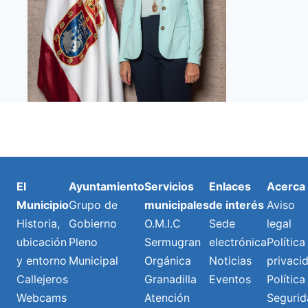
El
Ayuntamiento
Servicios
Enlaces
Acerca
Municipio
Grupo de
municipales
de interés
Aviso
Historia,
Gobierno
O.M.I.C
Sede
legal
ubicación
Pleno
Sermugran
electrónica
Política
y entorno
Municipal
Orgánica
Noticias
privaci
Callejeros
Granadilla
Eventos
Política
Webcams
Atención
Segurid