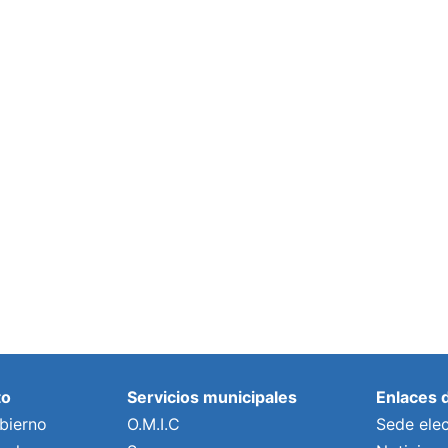
to
Servicios municipales
Enlaces 
bierno
O.M.I.C
Sede elec