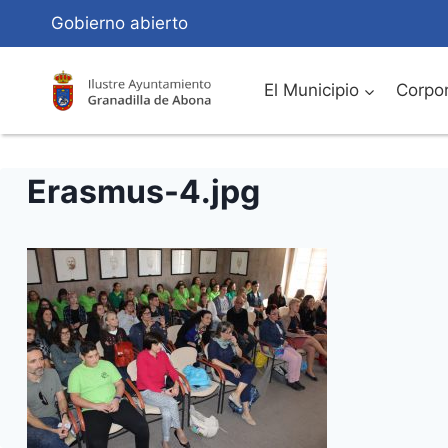
Saltar
Gobierno abierto
al
Contenido
El Municipio
Corpor
Erasmus-4.jpg