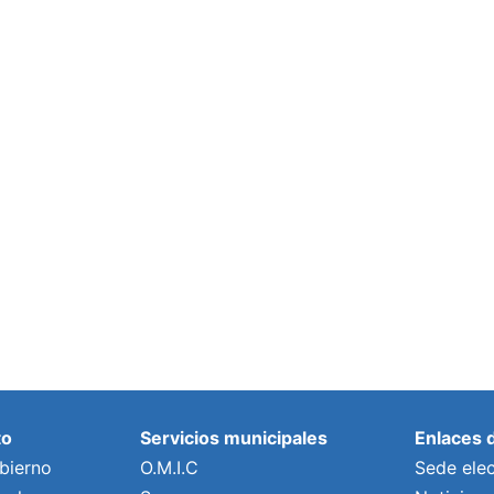
to
Servicios municipales
Enlaces 
bierno
O.M.I.C
Sede elec