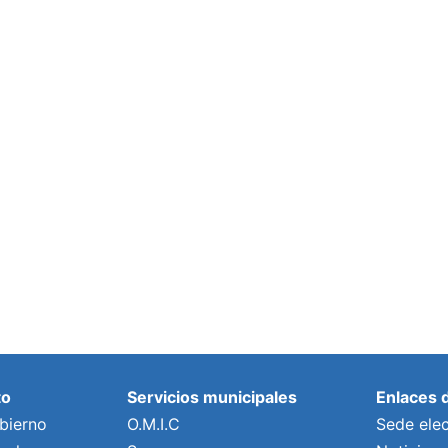
to
Servicios municipales
Enlaces 
bierno
O.M.I.C
Sede elec