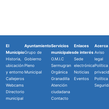
El
Ayuntamiento
Servicios
Enlaces
Acerca
Municipio
Grupo de
municipales
de interés
Aviso
Historia,
Gobierno
O.M.I.C
Sede
legal
ubicación
Pleno
Sermugran
electrónica
Política
y entorno
Municipal
Orgánica
Noticias
privaci
Callejeros
Granadilla
Eventos
Política
Webcams
Atención
Segurid
Directorio
ciudadana
municipal
Contacto