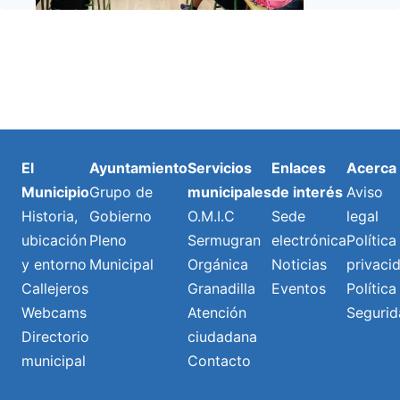
El
Ayuntamiento
Servicios
Enlaces
Acerca
Municipio
Grupo de
municipales
de interés
Aviso
Historia,
Gobierno
O.M.I.C
Sede
legal
ubicación
Pleno
Sermugran
electrónica
Política
y entorno
Municipal
Orgánica
Noticias
privaci
Callejeros
Granadilla
Eventos
Política
Webcams
Atención
Segurid
Directorio
ciudadana
municipal
Contacto